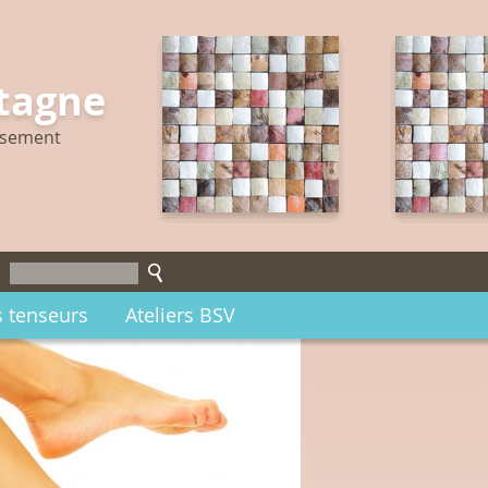
etagne
issement
s tenseurs
Ateliers BSV